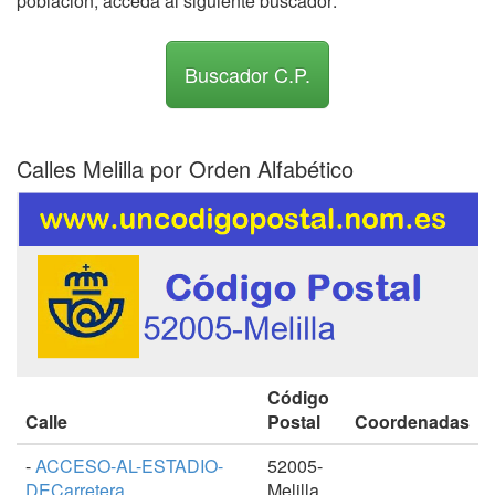
población, acceda al siguiente buscador:
Buscador C.P.
Calles Melilla por Orden Alfabético
Código
Calle
Postal
Coordenadas
-
ACCESO-AL-ESTADIO-
52005-
DECarretera
Melilla