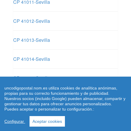
CP 41011-Sevilla
CP 41012-Sevilla
CP 41013-Sevilla
CP 41014-Sevilla
CP 41015-Sevilla
uncodigopostal.nom.es utiliza cookies de analítica anónimas,
propias para su correcto funcionamiento y de publicidad.
CP 41016-Sevilla
Nuestros socios (incluido Google) pueden almacenar, compartir y
gestionar tus datos para ofrecer anuncios personalizados.
Puedes aceptar o personalizar tu configuración.:
CP 41017-Sevilla
Configurar
Aceptar cookies