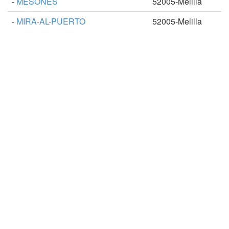
-
MESONES
52005-Melilla
-
MIRA-AL-PUERTO
52005-Melilla